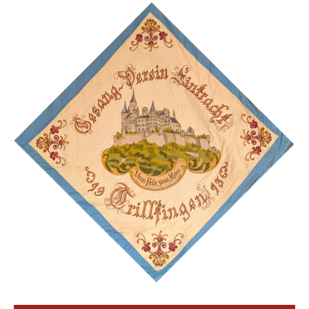
Bilder
Chor
Chronik
Bauerntheater
Braubach
Vereinssatzung
Impressum